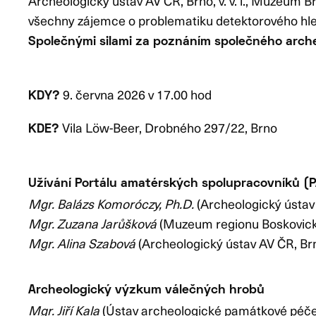
Archeologický ústav AV ČR, Brno, v. v. i., Muzeum B
všechny zájemce o problematiku detektorového hle
Společnými silami za poznáním společného arche
9. června 2026 v 17.00 hod
KDY?
Vila Löw-Beer, Drobného 297/22, Brno
KDE?
Užívání Portálu amatérských spolupracovníků (P
Mgr. Balázs Komoróczy, Ph.D.
(Archeologický ústav 
Mgr. Zuzana Jarůšková
(Muzeum regionu Boskovick
Mgr. Alina Szabová
(Archeologický ústav AV ČR, Br
Archeologický výzkum válečných hrobů
Mgr. Jiří Kala
(Ústav archeologické památkové péče