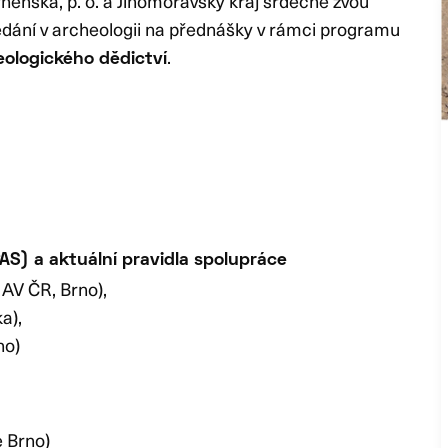
rněnska, p. o. a Jihomoravský kraj srdečně zvou
dání v archeologii na přednášky v rámci programu
.
ologického dědictví
AS) a aktuální pravidla spolupráce
AV ČR, Brno),
a),
no)
 Brno)