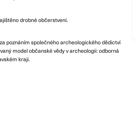
zajištěno drobné občerstvení.
 za poznáním společného archeologického dědictví
rovaný model občanské vědy v archeologii: odborná
avském kraji.