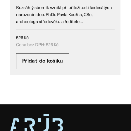
Rozsáhlý sborník vznikl při příležitosti šedesátých
narozenin doc. PhDr. Pavla Kouřila, CSc.,
archeologa středověku a ředitele…
526
Kč
Cena bez DPH:
526
Kč
Přidat do košíku