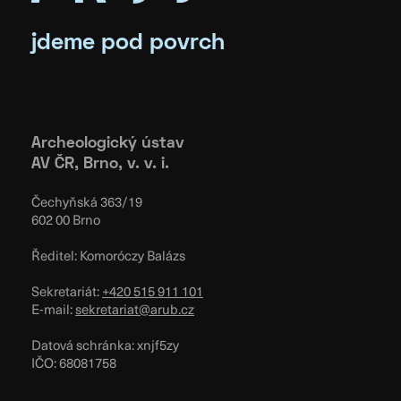
jdeme pod povrch
Archeologický ústav
AV ČR, Brno, v. v. i.
Čechyňská 363/19
602 00 Brno
Ředitel: Komoróczy Balázs
Sekretariát:
+420 515 911 101
E-mail:
sekretariat@arub.cz
Datová schránka: xnjf5zy
IČO: 68081758