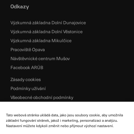
Odkazy
Výzkumná základna Dolní Dunajovice
Výzkumná základna Dolní Věstonice
Výzkumná základna Mikulčice
Pracoviště Opava
Návštěvnické centrum Mušov
Facebook ARÚB
Zásady cookies
Podmínky užívání
Všeobecné obchodní podmínky
Zpracování osobních údajů
Tato webová stránka ukládá data, jako jsou soubory cookie, aby umožnila
základní fungování stránek, jakož i marketing, personalizaci a analýzu.
Nastavení můžete kdykoli změnit nebo přijmout výchozí nastavení.