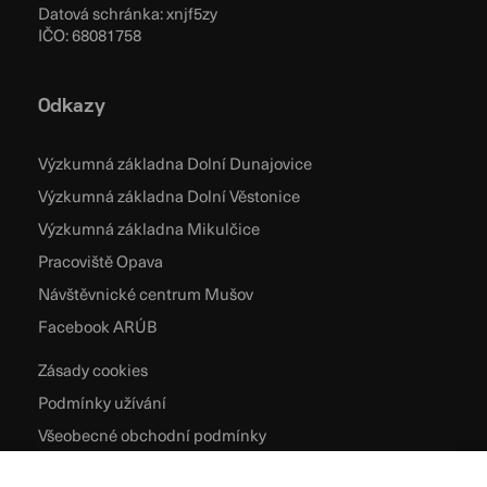
Datová schránka: xnjf5zy
IČO: 68081758
Odkazy
Výzkumná základna Dolní Dunajovice
Výzkumná základna Dolní Věstonice
Výzkumná základna Mikulčice
Pracoviště Opava
Návštěvnické centrum Mušov
Facebook ARÚB
Zásady cookies
Podmínky užívání
Všeobecné obchodní podmínky
Zpracování osobních údajů