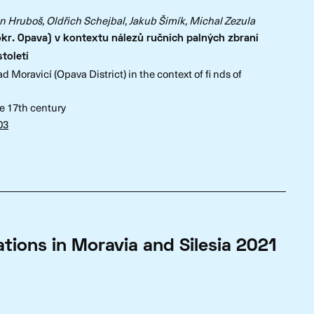
an Hruboš, Oldřich Schejbal, Jakub Šimík, Michal Zezula
okr. Opava) v kontextu nálezů ručních palných zbraní
století
 Moravicí (Opava District) in the context of fi nds of
the 17th century
03
tions in Moravia and Silesia 2021