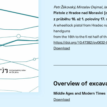
Petr Žákovský, Miroslav Dejmal, J
Pistole z Hradce nad Moravicí (
z průběhu 16. až 1. poloviny 17. 
A wheellock pistol from Hradec nad
handguns
from the 16th to the fi rst half of 
https://doi.org/10.47382/pv0632-
Download
Overview of excava
Middle Ages and Modern Times
Download