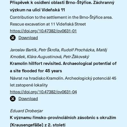
Příspěvek k osídlení oblasti Brno-Štýřice. Záchranný
výzkum na ulici Vídeňská 11
Contribution to the settlement in the Brno-Štýřice area.
Rescue excavation at 11 Vídeňská Street
https://doi.org/10.47382/pv0631-01
Download
Jaroslav Bartík, Petr Škrdla, Rudolf Procházka, Matěj
Kmošek, Klára Augustinová, Petr Žákovský
Kramolín hillfort revisited. Archaeological potential of
a site flooded for 45 years
Návrat na hradisko Kramolín. Archeologický potenciál 45
let zatopené lokality
https://doi.org/10.47382/pv0631-04
Download
Eduard Droberjar
K významu římsko-provinciálních zásobnic s okružím
(Krausengefäße) z 2. století