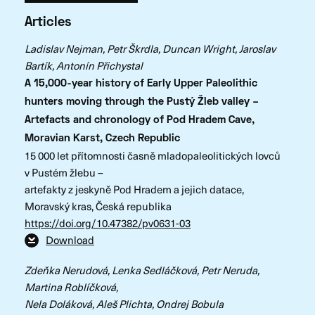
Articles
Ladislav Nejman, Petr Škrdla, Duncan Wright, Jaroslav
Bartík, Antonín Přichystal
A 15,000-year history of Early Upper Paleolithic
hunters moving through the Pustý Žleb valley –
Artefacts and chronology of Pod Hradem Cave,
Moravian Karst, Czech Republic
15 000 let přítomnosti časně mladopaleolitických lovců
v Pustém žlebu –
artefakty z jeskyně Pod Hradem a jejich datace,
Moravský kras, Česká republika
https://doi.org/10.47382/pv0631-03
Download
Zdeňka Nerudová, Lenka Sedláčková, Petr Neruda,
Martina Roblíčková,
Nela Doláková, Aleš Plichta, Ondrej Bobula