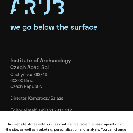
we go below the surface
Institute of Archaeology
Czech Acad Sci
Čechyňská 363/19
602 00 Brno
Czech Republic
Director: Komoróczy Balázs
Editorial staff:
+420 515 911 112
E-mail:
pv@arub.cz
This website stores data such as cookies to enable the basic operation of
Terms of use
the site, as well as marketing, personalization and analysis. You can change