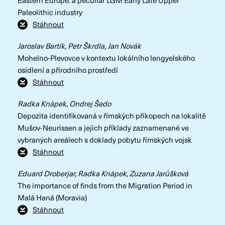
Eastern Europe: a peculiar LGM Early Late Upper
Paleolithic industry
Stáhnout
Jaroslav Bartík, Petr Škrdla, Jan Novák
Mohelno-Plevovce v kontextu lokálního lengyelského
osídlení a přírodního prostředí
Stáhnout
Radka Knápek, Ondrej Šedo
Depozita identifikovaná v římských příkopech na lokalitě
Mušov-Neurissen a jejich příklady zaznamenané ve
vybraných areálech s doklady pobytu římských vojsk
Stáhnout
Eduard Droberjar, Radka Knápek, Zuzana Jarůšková
The importance of finds from the Migration Period in
Malá Haná (Moravia)
Stáhnout