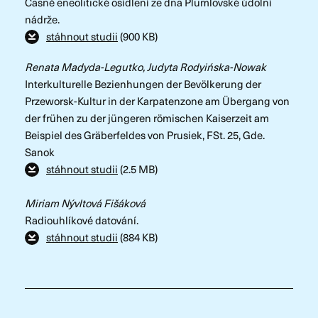
Časně eneolitické osídlení ze dna Plumlovské údolní
nádrže.
stáhnout studii
(900 KB)
Renata Madyda-Legutko, Judyta Rodyińska-Nowak
Interkulturelle Bezienhungen der Bevölkerung der
Przeworsk-Kultur in der Karpatenzone am Übergang von
der frühen zu der jüngeren römischen Kaiserzeit am
Beispiel des Gräberfeldes von Prusiek, FSt. 25, Gde.
Sanok
stáhnout studii
(2.5 MB)
Miriam Nývltová Fišáková
Radiouhlíkové datování.
stáhnout studii
(884 KB)