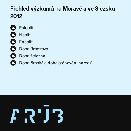
Přehled výzkumů na Moravě a ve Slezsku
2012
Paleolit
Neolit
Eneolit
Doba Bronzová
Doba železná
Doba římská a doba stěhování národů