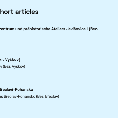
hort articles
ntrum und prähistorische Ateliers Jevišovice I (Bez.
kr. Vyškov)
v (Bez. Vyškov)
Břeclavi-Pohanska
s Břeclav-Pohansko (Bez. Břeclav)