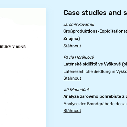
Case studies and s
Jaromír Kovárník
Großproduktions-Exploitationsze
Znojmo)
Stáhnout
Pavla Horálková
Laténské sídliště ve Vyškově (o
Latènezeitliche Siedlung in Vyško
Stáhnout
Jiří Macháček
Analýza žárového pohřebiště z 
Analyse des Brandgräberfeldes au
Stáhnout