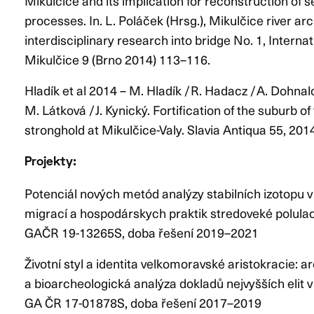
Mikulčice and its implication for reconstruction of 
processes. In. L. Poláček (Hrsg.), Mikulčice river a
interdisciplinary research into bridge No. 1, Interna
Mikulčice 9 (Brno 2014) 113–116.
Hladík et al 2014 – M. Hladík / R. Hadacz / A. Dohnalo
M. Látková / J. Kynický. Fortification of the suburb 
stronghold at Mikulčice-Valy. Slavia Antiqua 55, 201
Projekty:
Potenciál nových metód analýzy stabilních izotopu v
migrací a hospodárskych praktik stredoveké polul
GAČR 19-13265S, doba řešení 2019–2021
Životní styl a identita velkomoravské aristokracie: 
a bioarcheologická analýza dokladů nejvyšších elit v
GA ČR 17-01878S, doba řešení 2017–2019