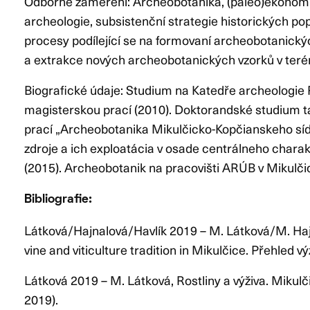
Odborné zaměření: Archeobotanika, (paleo)ekonomi
archeologie, subsistenční strategie historických po
procesy podílející se na formovaní archeobotanick
a extrakce nových archeobotanických vzorků v teré
Biografické údaje: Studium na Katedře archeologie
magisterskou prací (2010). Doktorandské studium 
prací „Archeobotanika Mikulčicko-Kopčianskeho sí
zdroje a ich exploatácia v osade centrálneho charakt
(2015). Archeobotanik na pracovišti ARÚB v Mikulči
Bibliografie:
Látková/Hajnalová/Havlík 2019 – M. Látková/M. Haj
vine and viticulture tradition in Mikulčice. Přehled 
Látková 2019 – M. Látková, Rostliny a výživa. Mikul
2019).