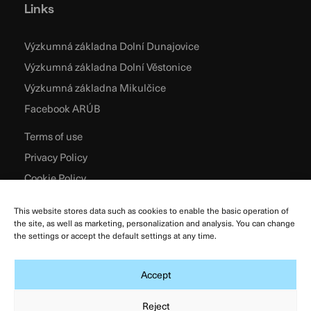
Links
Výzkumná základna Dolní Dunajovice
Výzkumná základna Dolní Věstonice
Výzkumná základna Mikulčice
Facebook ARÚB
Terms of use
Privacy Policy
Cookie Policy
This website stores data such as cookies to enable the basic operation of
the site, as well as marketing, personalization and analysis. You can change
the settings or accept the default settings at any time.
Accept
Reject