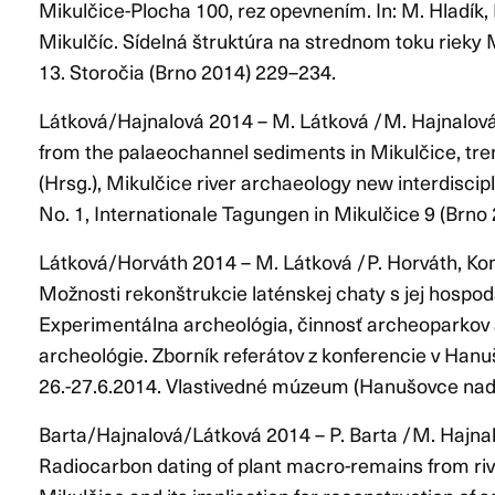
Mikulčice-Plocha 100, rez opevnením. In: M. Hladí
Mikulčíc. Sídelná štruktúra na strednom toku rieky M
13. Storočia (Brno 2014) 229–234.
Látková/Hajnalová 2014 – M. Látková / M. Hajnalov
from the palaeochannel sediments in Mikulčice, tren
(Hrsg.), Mikulčice river archaeology new interdiscip
No. 1, Internationale Tagungen in Mikulčice 9 (Brno
Látková/Horváth 2014 – M. Látková / P. Horváth, K
Možnosti rekonštrukcie laténskej chaty s jej hospo
Experimentálna archeológia, činnosť archeoparkov 
archeológie. Zborník referátov z konferencie v Han
26.-27.6.2014. Vlastivedné múzeum (Hanušovce nad
Barta/Hajnalová/Látková 2014 – P. Barta / M. Hajnal
Radiocarbon dating of plant macro-remains from riv