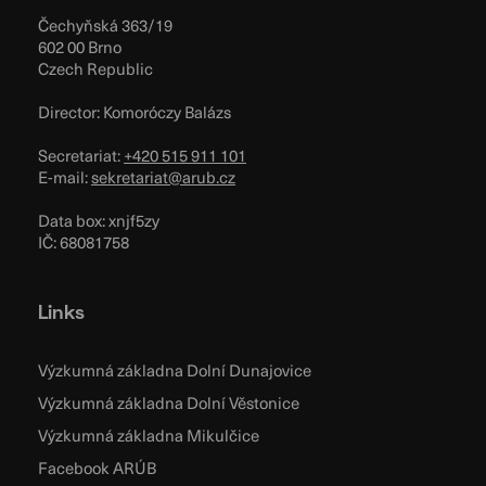
Čechyňská 363/19
602 00 Brno
Czech Republic
Director: Komoróczy Balázs
Secretariat:
+420 515 911 101
E-mail:
sekretariat@arub.cz
Data box: xnjf5zy
IČ: 68081758
Links
Výzkumná základna Dolní Dunajovice
Výzkumná základna Dolní Věstonice
Výzkumná základna Mikulčice
Facebook ARÚB