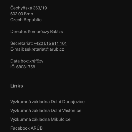
Čechyňská 363/19
602 00 Brno
Czech Republic
Director: Komoróczy Balázs
Secretariat:
+420 515 911 101
E-mail:
sekretariat@arub.cz
Data box: xnjf5zy
IČ: 68081758
Links
Výzkumná základna Dolní Dunajovice
Výzkumná základna Dolní Věstonice
Výzkumná základna Mikulčice
Facebook ARÚB