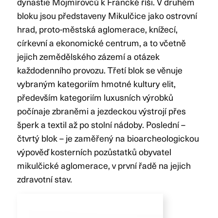
dynastie Mojmírovců k Francké říši. V druhém
bloku jsou představeny Mikulčice jako ostrovní
hrad, proto-městská aglomerace, knížecí,
církevní a ekonomické centrum, a to včetně
jejich zemědělského zázemí a otázek
každodenního provozu. Třetí blok se věnuje
vybraným kategoriím hmotné kultury elit,
především kategoriím luxusních výrobků
počínaje zbraněmi a jezdeckou výstrojí přes
šperk a textil až po stolní nádoby. Poslední –
čtvrtý blok – je zaměřený na bioarcheologickou
výpověď kosterních pozůstatků obyvatel
mikulčické aglomerace, v první řadě na jejich
zdravotní stav.