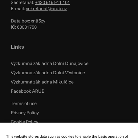
Secretariat:
+420 515 911 101
E-mail:
sekretariat@arub.cz
Data box: xnjf5zy
IČ: 68081758
Links
Výzkumná základna Dolní Dunajovice
Výzkumná základna Dolní Věstonice
Výzkumná základna Mikulčice
Facebook ARÚB
Terms of use
Privacy Policy
Cookie Policy
This website stores data such as cookies to enable the basic operation of