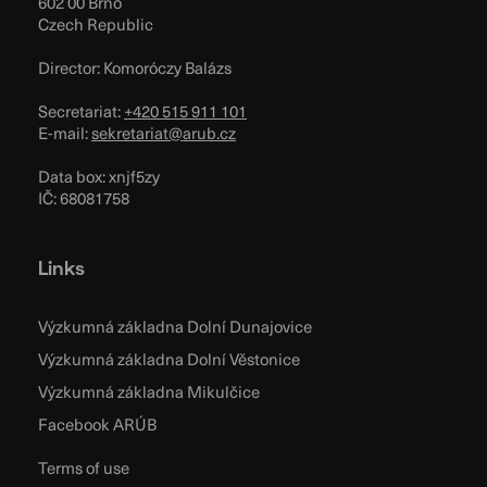
602 00 Brno
Czech Republic
Director: Komoróczy Balázs
Secretariat:
+420 515 911 101
E-mail:
sekretariat@arub.cz
Data box: xnjf5zy
IČ: 68081758
Links
Výzkumná základna Dolní Dunajovice
Výzkumná základna Dolní Věstonice
Výzkumná základna Mikulčice
Facebook ARÚB
Terms of use