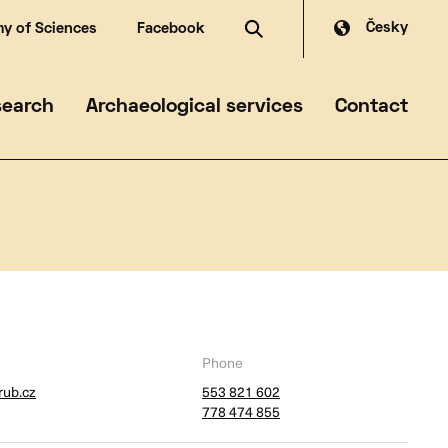
Česky
y of Sciences
Facebook
search
Archaeological services
Contact
mmer
Phone
rub.cz
553 821 602
778 474 855