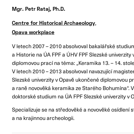
Mgr. Petr
Rataj, Ph.D.
,
Centre
for Historical Archaeology
Opava workplace
V letech 2007 – 2010 absolvoval bakalářské studiu
a Historie na ÚA FPF a ÚHV FPF Slezské univerzity
diplomovou prací na téma: „Keramika 13. – 14. stol
V letech 2010 – 2013 absolvoval navazující magist
Slezské univerzity v Opavě ukončené diplomovou p
a raně novověká keramika ze Starého Bohumína“. 
doktorské studium na ÚA FPF Slezské univerzity v 
Specializuje se na středověké a novověké osídlení
a na krajinnou archeologii.