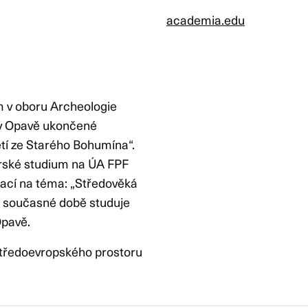
academia.edu
m v oboru Archeologie
 v Opavě ukončené
etí ze Starého Bohumína“.
erské studium na ÚA FPF
rací na téma: „Středověká
V současné době studuje
Opavě.
 středoevropského prostoru