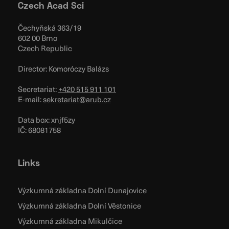
Czech Acad Sci
Čechyňská 363/19
602 00 Brno
Czech Republic
Director: Komoróczy Balázs
Secretariat:
+420 515 911 101
E-mail:
sekretariat@arub.cz
Data box: xnjf5zy
IČ: 68081758
Links
Výzkumná základna Dolní Dunajovice
Výzkumná základna Dolní Věstonice
Výzkumná základna Mikulčice