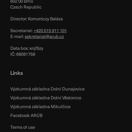
602 00 Brno
Czech Republic
Director: Komoróczy Balázs
Secretariat:
+420 515 911 101
E-mail:
sekretariat@arub.cz
Data box: xnjf5zy
IČ: 68081758
Links
Výzkumná základna Dolní Dunajovice
Výzkumná základna Dolní Věstonice
Výzkumná základna Mikulčice
Facebook ARÚB
Terms of use