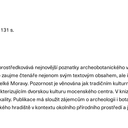
 131 s.
rostředkovává nejnovější poznatky archeobotanického vý
e zaujme čtenáře nejenom svým textovým obsahem, ale i 
elké Moravy. Pozornost je věnována jak tradičním kulturn
kterizujícím dvorskou kulturu mocenského centra. V kni
ity. Publikace má sloužit zájemcům o archeologii i botani
ckého hradiště v kontextu okolního přírodního prostředí 