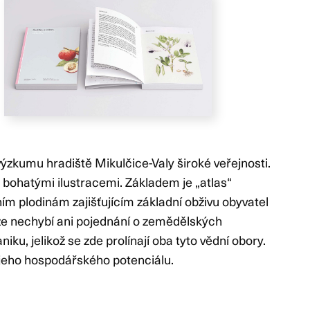
zkumu hradiště Mikulčice-Valy široké veřejnosti.
bohatými ilustracemi. Základem je „atlas“
ím plodinám zajišťujícím základní obživu obyvatel
ze nechybí ani pojednání o zemědělských
ku, jelikož se zde prolínají oba tyto vědní obory.
a jeho hospodářského potenciálu.