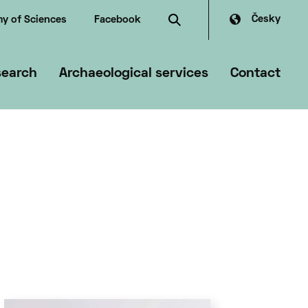
Česky
y of Sciences
Facebook
search
Archaeological services
Contact
mmer