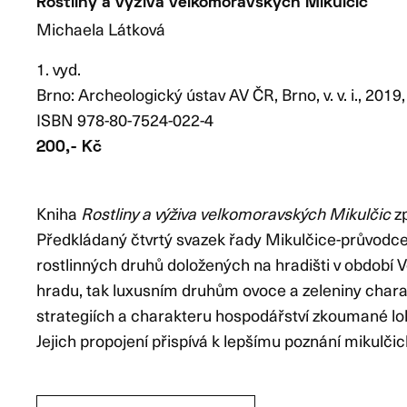
Rostliny a výživa velkomoravských Mikulčic
Michaela Látková
1. vyd.
Brno: Archeologický ústav AV ČR, Brno, v. v. i., 2019,
ISBN 978-80-7524-022-4
200,- Kč
Kniha
Rostliny a výživa velkomoravských Mikulčic
zp
Předkládaný čtvrtý svazek řady Mikulčice-průvodc
rostlinných druhů doložených na hradišti v období V
hradu, tak luxusním druhům ovoce a zeleniny chara
strategiích a charakteru hospodářství zkoumané lokal
Jejich propojení přispívá k lepšímu poznání mikulči