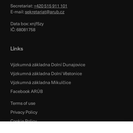
Secretariat:
+420 515 911 101
E-mail:
sekretariat@arub.cz
Data box: xnjf5zy
IČ: 68081758
Links
Výzkumná základna Dolní Dunajovice
Výzkumná základna Dolní Věstonice
Výzkumná základna Mikulčice
Facebook ARÚB
Terms of use
Privacy Policy
Cookie Policy