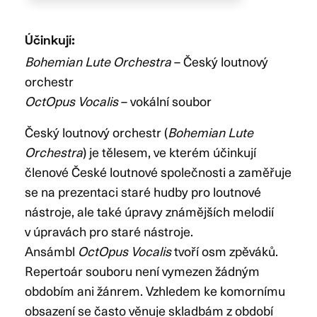
Účinkují:
Bohemian Lute Orchestra
– Český loutnový
orchestr
OctOpus Vocalis
– vokální soubor
Český loutnový orchestr (
Bohemian Lute
Orchestra
) je tělesem, ve kterém účinkují
členové České loutnové společnosti a zaměřuje
se na prezentaci staré hudby pro loutnové
nástroje, ale také úpravy známějších melodií
v úpravách pro staré nástroje.
Ansámbl
OctOpus Vocalis
tvoří osm zpěváků.
Repertoár souboru není vymezen žádným
obdobím ani žánrem. Vzhledem ke komornímu
obsazení se často věnuje skladbám z období